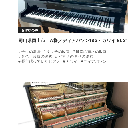
お客様の声
岡山県岡山市 A様／ディアパソン183・カワイ BL31
子供の趣味
タッチの改善
鍵盤の重さの改善
音色・音質の改善
ピアノの鳴りの改善
長年眠っていたピアノ
カワイ
ディアパソン