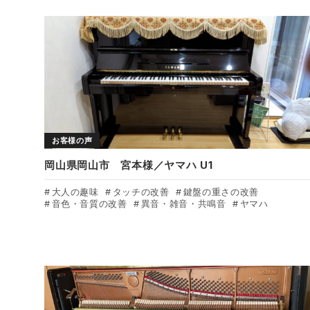
お客様の声
岡山県岡山市 宮本様／ヤマハ U1
大人の趣味
タッチの改善
鍵盤の重さの改善
音色・音質の改善
異音・雑音・共鳴音
ヤマハ