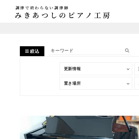
調律で終わらない調律師
みきあつしのピアノ工房
絞込