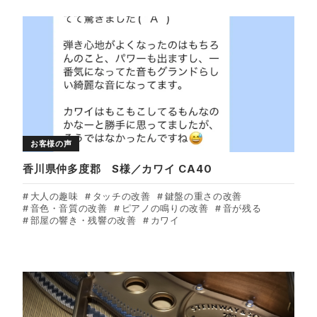
お客様の声
香川県仲多度郡 S様／カワイ CA40
大人の趣味
タッチの改善
鍵盤の重さの改善
音色・音質の改善
ピアノの鳴りの改善
音が残る
部屋の響き・残響の改善
カワイ