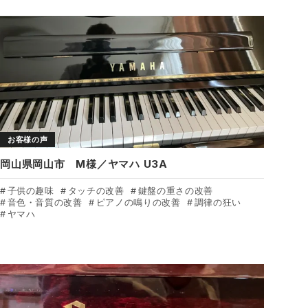
お客様の声
岡山県岡山市 M様／ヤマハ U3A
子供の趣味
タッチの改善
鍵盤の重さの改善
音色・音質の改善
ピアノの鳴りの改善
調律の狂い
ヤマハ