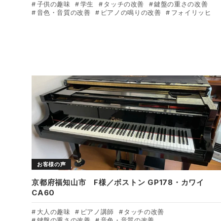
子供の趣味
学生
タッチの改善
鍵盤の重さの改善
音色・音質の改善
ピアノの鳴りの改善
フォイリッヒ
お客様の声
京都府福知山市 F様／ボストン GP178・カワイ
CA60
大人の趣味
ピアノ講師
タッチの改善
鍵盤の重さの改善
音色・音質の改善