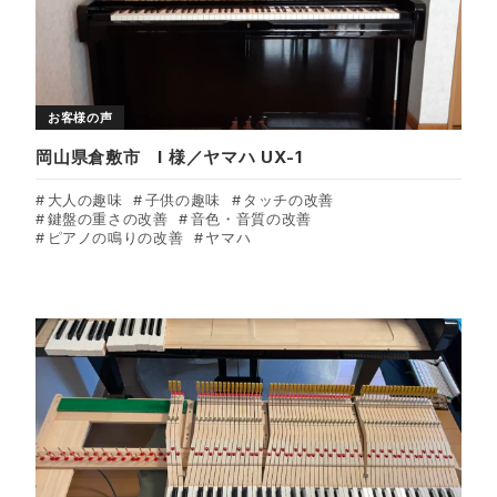
お客様の声
岡山県倉敷市 I 様／ヤマハ UX-1
大人の趣味
子供の趣味
タッチの改善
鍵盤の重さの改善
音色・音質の改善
ピアノの鳴りの改善
ヤマハ