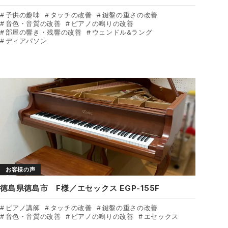
子供の趣味
タッチの改善
鍵盤の重さの改善
音色・音質の改善
ピアノの鳴りの改善
部屋の響き・残響の改善
ウェンドル&ラング
ディアパソン
お客様の声
徳島県徳島市 F様／エセックス EGP-155F
ピアノ講師
タッチの改善
鍵盤の重さの改善
音色・音質の改善
ピアノの鳴りの改善
エセックス