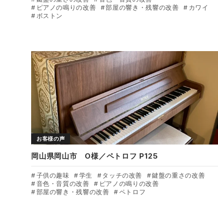
ピアノの鳴りの改善
部屋の響き・残響の改善
カワイ
ボストン
お客様の声
岡山県岡山市 O様／ペトロフ P125
子供の趣味
学生
タッチの改善
鍵盤の重さの改善
音色・音質の改善
ピアノの鳴りの改善
部屋の響き・残響の改善
ペトロフ