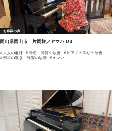
お客様の声
岡山県岡山市 片岡様／ヤマハ U3
大人の趣味
音色・音質の改善
ピアノの鳴りの改善
部屋の響き・残響の改善
ヤマハ