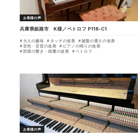
お客様の声
兵庫県姫路市 K様／ペトロフ P118-C1
大人の趣味
タッチの改善
鍵盤の重さの改善
音色・音質の改善
ピアノの鳴りの改善
部屋の響き・残響の改善
ペトロフ
お客様の声