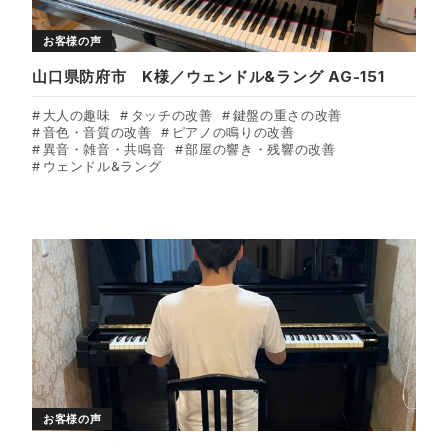
お客様の声
山口県防府市 K様／ウェンドル&ラング AG-151
大人の趣味
タッチの改善
鍵盤の重さの改善
音色・音質の改善
ピアノの鳴りの改善
異音・雑音・共鳴音
部屋の響き・残響の改善
ウェンドル&ラング
お客様の声