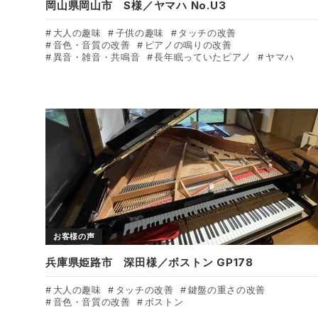
岡山県岡山市 S様／ヤマハ No.U3
大人の趣味
子供の趣味
タッチの改善
音色・音質の改善
ピアノの鳴りの改善
異音・雑音・共鳴音
長年眠っていたピアノ
ヤマハ
お客様の声
兵庫県姫路市 深田様／ボストン GP178
大人の趣味
タッチの改善
鍵盤の重さの改善
音色・音質の改善
ボストン