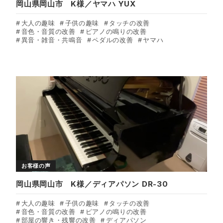
岡山県岡山市 K様／ヤマハ YUX
大人の趣味
子供の趣味
タッチの改善
音色・音質の改善
ピアノの鳴りの改善
異音・雑音・共鳴音
ペダルの改善
ヤマハ
お客様の声
岡山県岡山市 K様／ディアパソン DR-30
大人の趣味
子供の趣味
タッチの改善
音色・音質の改善
ピアノの鳴りの改善
部屋の響き・残響の改善
ディアパソン