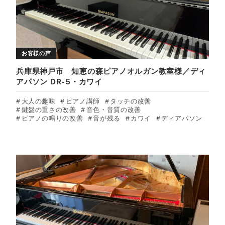
お客様の声
兵庫県神戸市 知恵の森ピアノオルガン教室様／ディ
アパソン DR-5・カワイ
大人の趣味
ピアノ講師
タッチの改善
鍵盤の重さの改善
音色・音質の改善
ピアノの鳴りの改善
音が残る
カワイ
ディアパソン