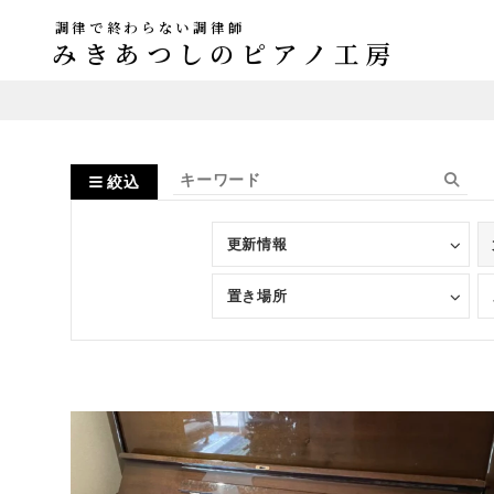
調律で終わらない調律師
みきあつしのピアノ工房
絞込