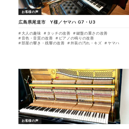
お客様の声
広島県尾道市 Y様／ヤマハ G7・U3
大人の趣味
タッチの改善
鍵盤の重さの改善
音色・音質の改善
ピアノの鳴りの改善
部屋の響き・残響の改善
外装の汚れ・キズ
ヤマハ
お客様の声