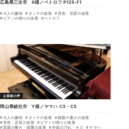
広島県三次市 S様／ペトロフ P125-F1
大人の趣味
タッチの改善
音色・音質の改善
ピアノの鳴りの改善
ペトロフ
お客様の声
岡山県総社市 Y様／ヤマハ C3・C5
大人の趣味
タッチの改善
鍵盤の重さの改善
音色・音質の改善
ピアノの鳴りの改善
部屋の響き・残響の改善
外装の汚れ・キズ
ヤマハ