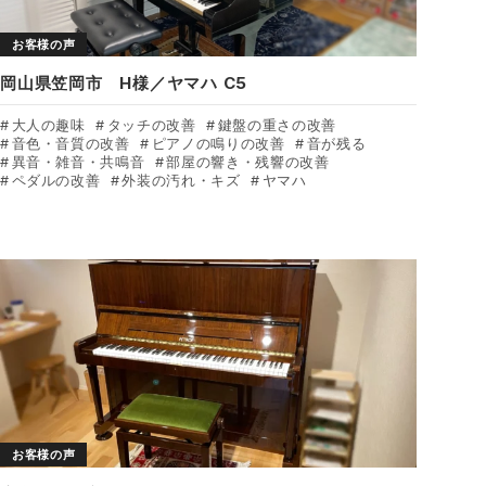
お客様の声
岡山県笠岡市 H様／ヤマハ C5
大人の趣味
タッチの改善
鍵盤の重さの改善
音色・音質の改善
ピアノの鳴りの改善
音が残る
異音・雑音・共鳴音
部屋の響き・残響の改善
ペダルの改善
外装の汚れ・キズ
ヤマハ
お客様の声