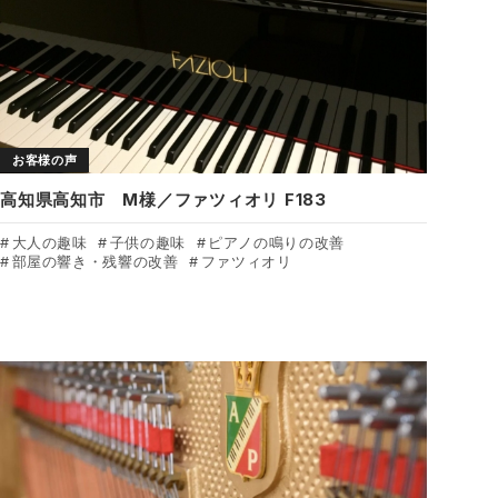
お客様の声
高知県高知市 M様／ファツィオリ F183
大人の趣味
子供の趣味
ピアノの鳴りの改善
部屋の響き・残響の改善
ファツィオリ