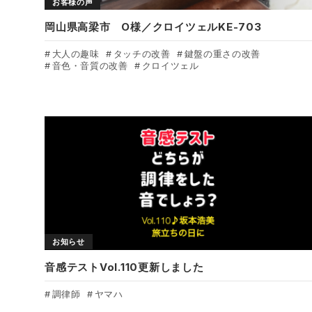
お客様の声
岡山県高梁市 O様／クロイツェルKE-703
大人の趣味
タッチの改善
鍵盤の重さの改善
音色・音質の改善
クロイツェル
お知らせ
音感テストVol.110更新しました
調律師
ヤマハ