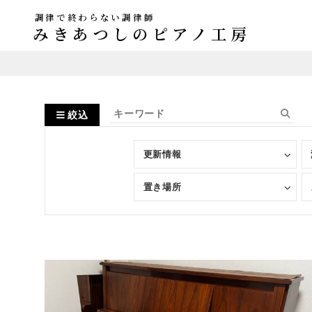
調律で終わらない調律師
みきあつしのピアノ工房
絞込