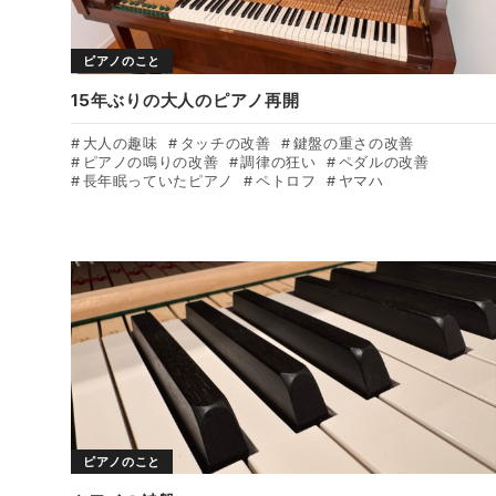
ピアノのこと
15年ぶりの大人のピアノ再開
大人の趣味
タッチの改善
鍵盤の重さの改善
ピアノの鳴りの改善
調律の狂い
ペダルの改善
長年眠っていたピアノ
ペトロフ
ヤマハ
ピアノのこと