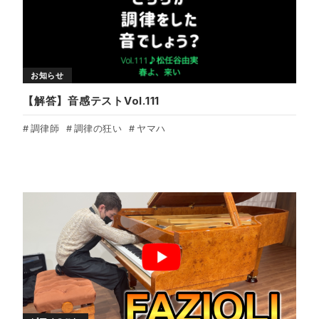
お知らせ
【解答】音感テストVol.111
調律師
調律の狂い
ヤマハ