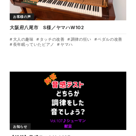
お客様の声
大阪府八尾市 S様／ヤマハW102
大人の趣味
タッチの改善
調律の狂い
ペダルの改善
長年眠っていたピアノ
ヤマハ
お知らせ