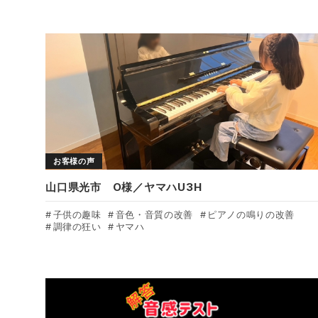
お客様の声
山口県光市 O様／ヤマハU3H
子供の趣味
音色・音質の改善
ピアノの鳴りの改善
調律の狂い
ヤマハ