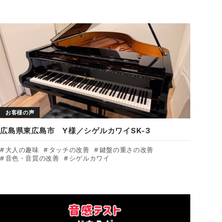
お客様の声
広島県東広島市 Y様／シゲルカワイSK-3
大人の趣味
タッチの改善
鍵盤の重さの改善
音色・音質の改善
シゲルカワイ