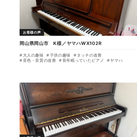
お客様の声
岡山県岡山市 K様／ヤマハWX102R
大人の趣味
子供の趣味
タッチの改善
音色・音質の改善
長年眠っていたピアノ
ヤマハ