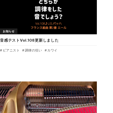
お知らせ
音感テストVol.108更新しました
ピアニスト
調律の狂い
カワイ