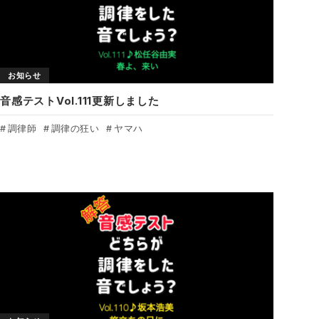
お知らせ
音感テストVol.111更新しました
調律師
調律の狂い
ヤマハ