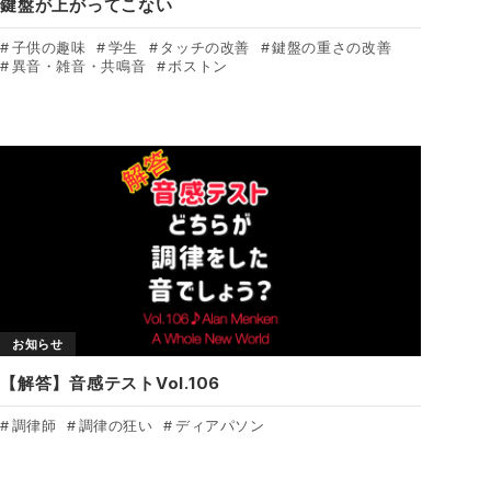
鍵盤が上がってこない
子供の趣味
学生
タッチの改善
鍵盤の重さの改善
異音・雑音・共鳴音
ボストン
お知らせ
【解答】音感テストVol.106
調律師
調律の狂い
ディアパソン