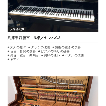
お客様の声
兵庫県西脇市 N様／ヤマハG3
大人の趣味
タッチの改善
鍵盤の重さの改善
音色・音質の改善
ピアノの鳴りの改善
異音・雑音・共鳴音
調律の狂い
ペダルの改善
ヤマハ