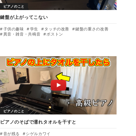
ピアノのこと
鍵盤が上がってこない
子供の趣味
学生
タッチの改善
鍵盤の重さの改善
異音・雑音・共鳴音
ボストン
ピアノのこと
ピアノのそばで濡れタオルを干すと
音が残る
シゲルカワイ