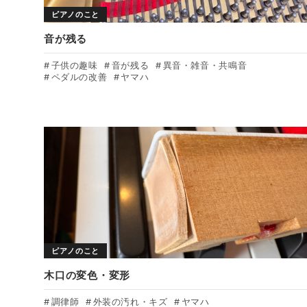
ピアノのこと
音が残る
子供の趣味
音が残る
異音・雑音・共鳴音
ペダルの改善
ヤマハ
ピアノのこと
木口の変色・変形
調律師
外装の汚れ・キズ
ヤマハ