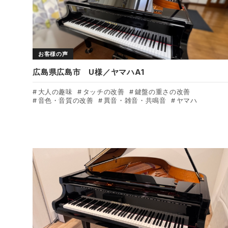
お客様の声
広島県広島市 U様／ヤマハA1
大人の趣味
タッチの改善
鍵盤の重さの改善
音色・音質の改善
異音・雑音・共鳴音
ヤマハ