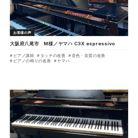
お客様の声
大阪府八尾市 M様／ヤマハ C3X espressivo
ピアノ講師
タッチの改善
音色・音質の改善
ピアノの鳴りの改善
ヤマハ