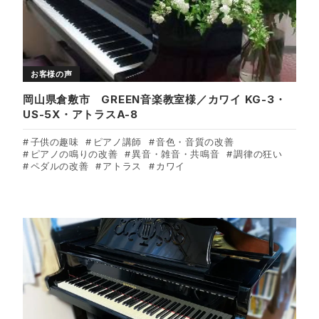
お客様の声
岡山県倉敷市 GREEN音楽教室様／カワイ KG-3・
US-5X・アトラスA-8
子供の趣味
ピアノ講師
音色・音質の改善
ピアノの鳴りの改善
異音・雑音・共鳴音
調律の狂い
ペダルの改善
アトラス
カワイ