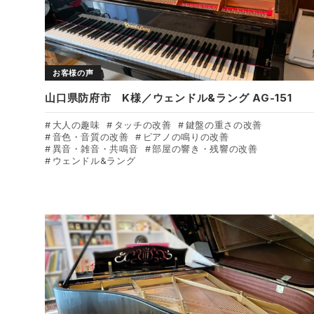
お客様の声
山口県防府市 K様／ウェンドル&ラング AG-151
大人の趣味
タッチの改善
鍵盤の重さの改善
音色・音質の改善
ピアノの鳴りの改善
異音・雑音・共鳴音
部屋の響き・残響の改善
ウェンドル&ラング