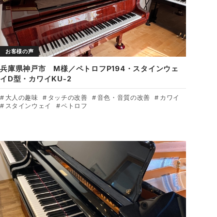
お客様の声
兵庫県神戸市 M様／ペトロフP194・スタインウェ
イD型・カワイKU-2
大人の趣味
タッチの改善
音色・音質の改善
カワイ
スタインウェイ
ペトロフ