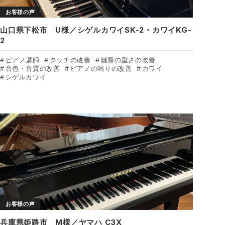
お客様の声
山口県下松市 U様／シゲルカワイSK-2・カワイKG-
2
ピアノ講師
タッチの改善
鍵盤の重さの改善
音色・音質の改善
ピアノの鳴りの改善
カワイ
シゲルカワイ
お客様の声
兵庫県姫路市 M様／ヤマハ C3X