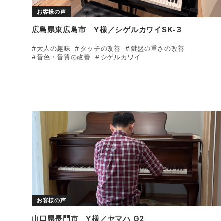
お客様の声
広島県東広島市 Y様／シゲルカワイSK-3
大人の趣味
タッチの改善
鍵盤の重さの改善
音色・音質の改善
シゲルカワイ
お客様の声
山口県長門市 Y様／ヤマハ G2