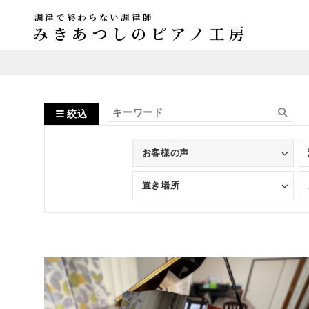
調律で終わらない調律師
みきあつしのピアノ工房
絞込