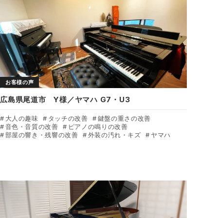
お客様の声
広島県尾道市 Y様／ヤマハ G7・U3
大人の趣味
タッチの改善
鍵盤の重さの改善
音色・音質の改善
ピアノの鳴りの改善
部屋の響き・残響の改善
外装の汚れ・キズ
ヤマハ