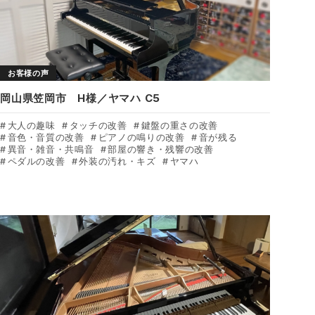
お客様の声
岡山県笠岡市 H様／ヤマハ C5
大人の趣味
タッチの改善
鍵盤の重さの改善
音色・音質の改善
ピアノの鳴りの改善
音が残る
異音・雑音・共鳴音
部屋の響き・残響の改善
ペダルの改善
外装の汚れ・キズ
ヤマハ