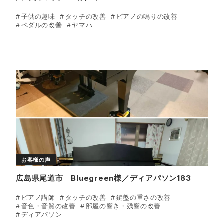
子供の趣味
タッチの改善
ピアノの鳴りの改善
ペダルの改善
ヤマハ
お客様の声
広島県尾道市 Bluegreen様／ディアパソン183
ピアノ講師
タッチの改善
鍵盤の重さの改善
音色・音質の改善
部屋の響き・残響の改善
ディアパソン