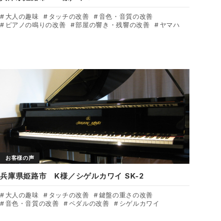
大人の趣味
タッチの改善
音色・音質の改善
ピアノの鳴りの改善
部屋の響き・残響の改善
ヤマハ
お客様の声
兵庫県姫路市 K様／シゲルカワイ SK-2
大人の趣味
タッチの改善
鍵盤の重さの改善
音色・音質の改善
ペダルの改善
シゲルカワイ