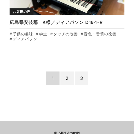
お客様の声
広島県安芸郡 K様／ディアパソン D164-R
子供の趣味
学生
タッチの改善
音色・音質の改善
ディアパソン
1
2
3
© Miki Atsushi