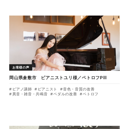
お客様の声
岡山県倉敷市 ピアニストユリ様／ペトロフPⅢ
ピアノ講師
ピアニスト
音色・音質の改善
異音・雑音・共鳴音
ペダルの改善
ペトロフ