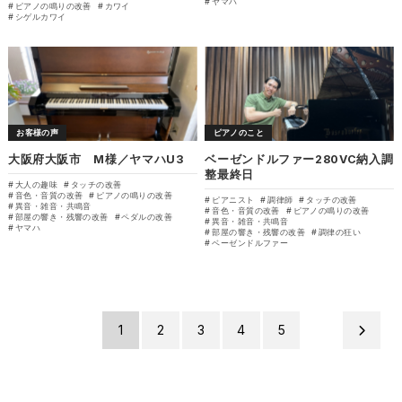
ヤマハ
ピアノの鳴りの改善
カワイ
シゲルカワイ
お客様の声
ピアノのこと
大阪府大阪市 M様／ヤマハU3
ベーゼンドルファー280VC納入調
整最終日
大人の趣味
タッチの改善
音色・音質の改善
ピアノの鳴りの改善
ピアニスト
調律師
タッチの改善
異音・雑音・共鳴音
音色・音質の改善
ピアノの鳴りの改善
部屋の響き・残響の改善
ペダルの改善
異音・雑音・共鳴音
ヤマハ
部屋の響き・残響の改善
調律の狂い
ベーゼンドルファー
1
2
3
4
5