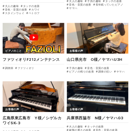
大人の趣味
子供の趣味
タッチの改善
音色・音質の改善
長年眠っていたピアノ
大人の趣味
タッチの改善
ヤマハ
音色・音質の改善
カワイ
スタインウェイ
ペトロフ
ピアノのこと
お客様の声
ファツィオリF212メンテナンス
山口県光市 O様／ヤマハU3H
調律師
ファツィオリ
子供の趣味
音色・音質の改善
ピアノの鳴りの改善
調律の狂い
ヤマハ
お客様の声
お客様の声
広島県東広島市 Y様／シゲルカ
兵庫県西脇市 N様／ヤマハG3
ワイSK-3
大人の趣味
タッチの改善
鍵盤の重さの改善
音色・音質の改善