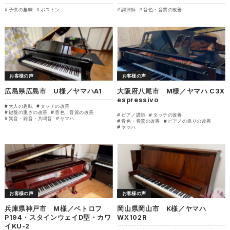
子供の趣味
ボストン
調律師
音色・音質の改善
お客様の声
お客様の声
広島県広島市 U様／ヤマハA1
大阪府八尾市 M様／ヤマハ C3X
espressivo
大人の趣味
タッチの改善
鍵盤の重さの改善
音色・音質の改善
ピアノ講師
タッチの改善
異音・雑音・共鳴音
ヤマハ
音色・音質の改善
ピアノの鳴りの改善
ヤマハ
お客様の声
お客様の声
兵庫県神戸市 M様／ペトロフ
岡山県岡山市 K様／ヤマハ
P194・スタインウェイD型・カワ
WX102R
イKU-2