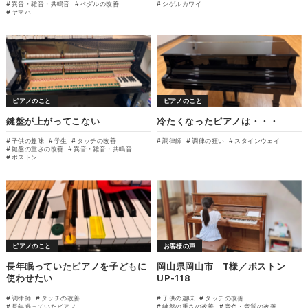
異音・雑音・共鳴音
ペダルの改善
シゲルカワイ
ヤマハ
ピアノのこと
ピアノのこと
鍵盤が上がってこない
冷たくなったピアノは・・・
子供の趣味
学生
タッチの改善
調律師
調律の狂い
スタインウェイ
鍵盤の重さの改善
異音・雑音・共鳴音
ボストン
ピアノのこと
お客様の声
長年眠っていたピアノを子どもに
岡山県岡山市 T様／ボストン
使わせたい
UP-118
調律師
タッチの改善
子供の趣味
タッチの改善
長年眠っていたピアノ
鍵盤の重さの改善
音色・音質の改善