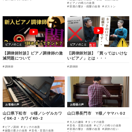
ピアノの鳴りの改善
部屋の響き・残響の改善
ボストン
ピアノのこと
ピアノのこと
【調律師対談】ピアノ調律師の激
【調律師対談】「買ってはいけな
減問題について
いピアノ」とは・・・
調律師
調律師
お客様の声
お客様の声
山口県下松市 U様／シゲルカワ
山口県長門市 Y様／ヤマハ G2
イSK-2・カワイKG-2
大人の趣味
タッチの改善
音色・音質の改善
ピアノの鳴りの改善
ピアノ講師
タッチの改善
部屋の響き・残響の改善
調律の狂い
鍵盤の重さの改善
音色・音質の改善