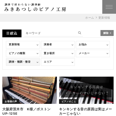
調律で終わらない調律師
みきあつしのピアノ工房
ホーム
更新情報
絞込
解除
お客様の声
ピアノのこと
大阪府茨木市 K様／ボストン
キンキンする音の原因は実はメー
UP-125E
カーじゃない