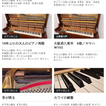
大人の趣味
タッチの改善
ピアノの鳴りの改善
異音・雑音・共鳴音
鍵盤の重さの改善
音色・音質の改善
調律の狂い
ペダルの改善
ヤマハ
シゲルカワイ
ピアノのこと
お客様の声
15年ぶりの大人のピアノ再開
大阪府八尾市 S様／ヤマハ
W102
大人の趣味
タッチの改善
鍵盤の重さの改善
ピアノの鳴りの改善
大人の趣味
タッチの改善
調律の狂い
調律の狂い
ペダルの改善
ペダルの改善
長年眠っていたピアノ
長年眠っていたピアノ
ペトロフ
ヤマハ
ヤマハ
ピアノのこと
ピアノのこと
音が残る
カワイの鍵盤
子供の趣味
音が残る
タッチの改善
鍵盤の重さの改善
カワイ