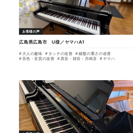
お客様の声
広島県広島市 U様／ヤマハA1
大人の趣味
タッチの改善
鍵盤の重さの改善
音色・音質の改善
異音・雑音・共鳴音
ヤマハ