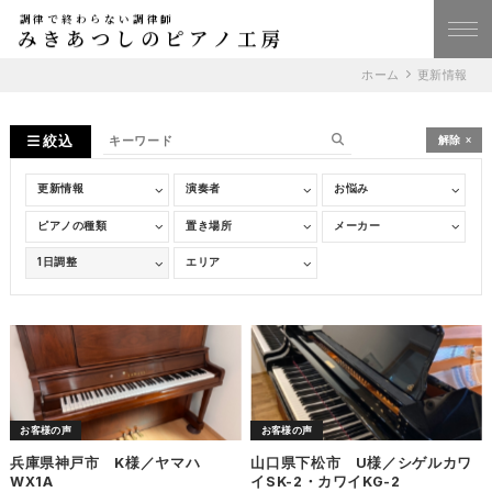
調律で終わらない調律師
みきあつしのピアノ工房
ホーム
更新情報
絞込
解除
お客様の声
お客様の声
兵庫県神戸市 K様／ヤマハ
山口県下松市 U様／シゲルカワ
WX1A
イSK-2・カワイKG-2