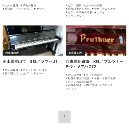
大人の趣味
子供の趣味
ピアノ講師
タッチの改善
長年眠っていたピアノ
ヤマハ
鍵盤の重さの改善
音色・音質の改善
ピアノの鳴りの改善
カワイ
シゲルカワイ
お客様の声
お客様の声
岡山県岡山市 S様／ヤマハU1
兵庫県姫路市 K様／プルツナー
P-5・ヤマハC3X
大人の趣味
ピアノの鳴りの改善
長年眠っていたピアノ
ヤマハ
大人の趣味
タッチの改善
鍵盤の重さの改善
音色・音質の改善
ピアノの鳴りの改善
部屋の響き・残響の改善
プルツナー
ヤマハ
1