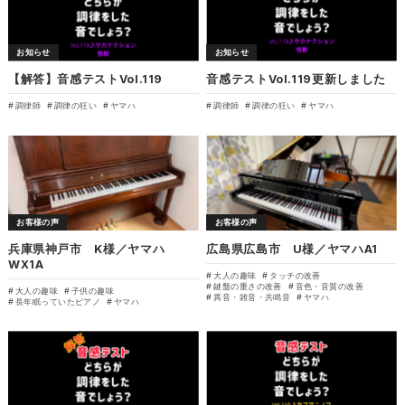
お知らせ
お知らせ
【解答】音感テストVol.119
音感テストVol.119更新しました
調律師
調律の狂い
ヤマハ
調律師
調律の狂い
ヤマハ
お客様の声
お客様の声
兵庫県神戸市 K様／ヤマハ
広島県広島市 U様／ヤマハA1
WX1A
大人の趣味
タッチの改善
鍵盤の重さの改善
音色・音質の改善
大人の趣味
子供の趣味
異音・雑音・共鳴音
ヤマハ
長年眠っていたピアノ
ヤマハ