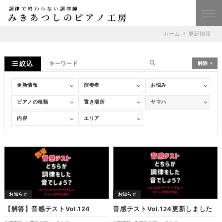
調律で終わらない調律師
みきあつしのピアノ工房
ホーム
更新情報
絞込
解除
お知らせ
お知らせ
【解答】音感テストVol.124
音感テストVol.124更新しました