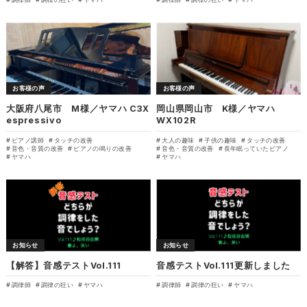
お客様の声
お客様の声
大阪府八尾市 M様／ヤマハ C3X
岡山県岡山市 K様／ヤマハ
espressivo
WX102R
ピアノ講師
タッチの改善
大人の趣味
子供の趣味
タッチの改善
音色・音質の改善
ピアノの鳴りの改善
音色・音質の改善
長年眠っていたピアノ
ヤマハ
ヤマハ
お知らせ
お知らせ
【解答】音感テストVol.111
音感テストVol.111更新しました
調律師
調律の狂い
ヤマハ
調律師
調律の狂い
ヤマハ