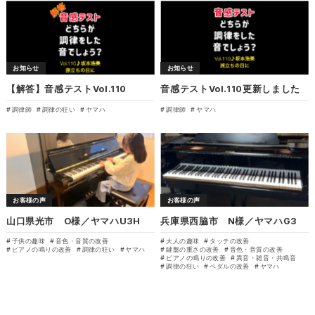
お知らせ
お知らせ
【解答】音感テストVol.110
音感テストVol.110更新しました
調律師
調律の狂い
ヤマハ
調律師
ヤマハ
お客様の声
お客様の声
山口県光市 O様／ヤマハU3H
兵庫県西脇市 N様／ヤマハG3
子供の趣味
音色・音質の改善
大人の趣味
タッチの改善
ピアノの鳴りの改善
調律の狂い
ヤマハ
鍵盤の重さの改善
音色・音質の改善
ピアノの鳴りの改善
異音・雑音・共鳴音
調律の狂い
ペダルの改善
ヤマハ