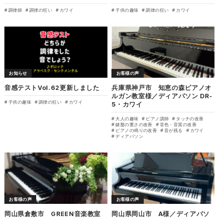
調律師
調律の狂い
カワイ
子供の趣味
調律の狂い
カワイ
お知らせ
お客様の声
音感テストVol.62更新しました
兵庫県神戸市 知恵の森ピアノオ
ルガン教室様／ディアパソン DR-
子供の趣味
調律の狂い
カワイ
5・カワイ
大人の趣味
ピアノ講師
タッチの改善
鍵盤の重さの改善
音色・音質の改善
ピアノの鳴りの改善
音が残る
カワイ
ディアパソン
お客様の声
お客様の声
岡山県倉敷市 GREEN音楽教室
岡山県岡山市 A様／ディアパソ