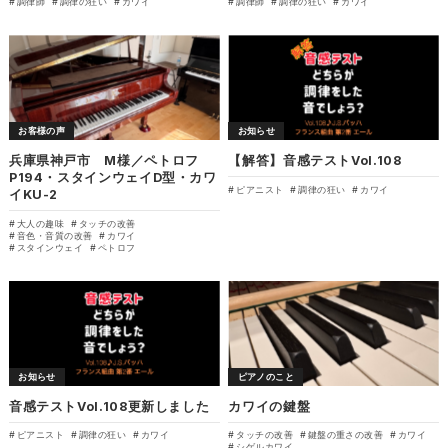
調律師
調律の狂い
カワイ
調律師
調律の狂い
カワイ
お客様の声
お知らせ
兵庫県神戸市 M様／ペトロフ
【解答】音感テストVol.108
P194・スタインウェイD型・カワ
ピアニスト
調律の狂い
カワイ
イKU-2
大人の趣味
タッチの改善
音色・音質の改善
カワイ
スタインウェイ
ペトロフ
お知らせ
ピアノのこと
音感テストVol.108更新しました
カワイの鍵盤
ピアニスト
調律の狂い
カワイ
タッチの改善
鍵盤の重さの改善
カワイ
シゲルカワイ