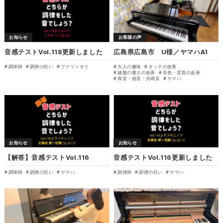
お知らせ
お客様の声
音感テストVol.118更新しました
広島県広島市 U様／ヤマハA1
調律師
調律の狂い
ファツィオリ
大人の趣味
タッチの改善
鍵盤の重さの改善
音色・音質の改善
異音・雑音・共鳴音
ヤマハ
お知らせ
お知らせ
【解答】音感テストVol.116
音感テストVol.116更新しました
調律師
調律の狂い
ヤマハ
調律師
調律の狂い
ヤマハ