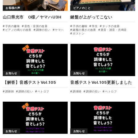
お客様の声
ピアノのこと
山口県光市 O様／ヤマハU3H
鍵盤が上がってこない
子供の趣味
音色・音質の改善
子供の趣味
学生
タッチの改善
ピアノの鳴りの改善
調律の狂い
ヤマハ
鍵盤の重さの改善
異音・雑音・共鳴音
ボストン
お知らせ
お知らせ
【解答】音感テストVol.105
音感テストVol.105更新しました
調律師
調律の狂い
ペトロフ
調律師
調律の狂い
ペトロフ
お知らせ
お知らせ