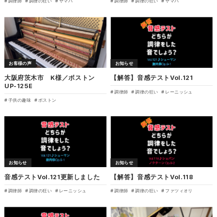
調律師
調律の狂い
ヤマハ
調律師
調律の狂い
ヤマハ
お客様の声
お知らせ
大阪府茨木市 K様／ボストン
【解答】音感テストVol.121
UP-125E
調律師
調律の狂い
レーニッシュ
子供の趣味
ボストン
お知らせ
お知らせ
音感テストVol.121更新しました
【解答】音感テストVol.118
調律師
調律の狂い
レーニッシュ
調律師
調律の狂い
ファツィオリ