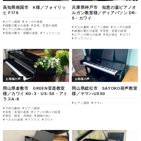
高知県南国市 K様／フォイリッ
兵庫県神戸市 知恵の森ピアノオ
ヒ F179
ルガン教室様／ディアパソン DR-
5・カワイ
ピアノ講師
タッチの改善
鍵盤の重さの改善
音色・音質の改善
大人の趣味
ピアノ講師
タッチの改善
ピアノの鳴りの改善
鍵盤の重さの改善
音色・音質の改善
部屋の響き・残響の改善
フォイリッヒ
ピアノの鳴りの改善
音が残る
カワイ
ディアパソン
お客様の声
お客様の声
岡山県倉敷市 GREEN音楽教室
岡山県総社市 SAYOKO発声教室
様／カワイ KG-3・US-5X・アト
様／ヤマハUX50
ラスA-8
ピアノ講師
ヤマハ
子供の趣味
ピアノ講師
音色・音質の改善
ピアノの鳴りの改善
異音・雑音・共鳴音
調律の狂い
ペダルの改善
アトラス
カワイ