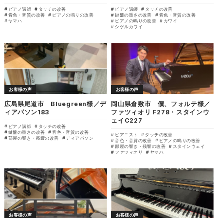
ピアノ講師
タッチの改善
ピアノ講師
タッチの改善
音色・音質の改善
ピアノの鳴りの改善
鍵盤の重さの改善
音色・音質の改善
ヤマハ
ピアノの鳴りの改善
カワイ
シゲルカワイ
お客様の声
お客様の声
広島県尾道市 Bluegreen様／デ
岡山県倉敷市 僕、フォルテ様／
ィアパソン183
ファツィオリ F278・スタインウ
ェイC227
ピアノ講師
タッチの改善
鍵盤の重さの改善
音色・音質の改善
ピアニスト
タッチの改善
部屋の響き・残響の改善
ディアパソン
音色・音質の改善
ピアノの鳴りの改善
部屋の響き・残響の改善
スタインウェイ
ファツィオリ
ヤマハ
お客様の声
お客様の声