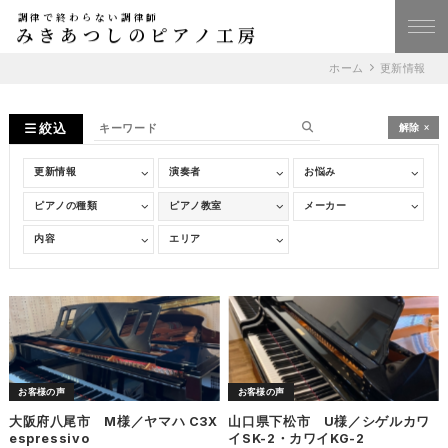
調律で終わらない調律師
みきあつしのピアノ工房
ホーム
更新情報
絞込
解除
お客様の声
お客様の声
大阪府八尾市 M様／ヤマハ C3X
山口県下松市 U様／シゲルカワ
espressivo
イSK-2・カワイKG-2