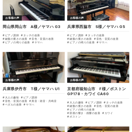
お客様の声
お客様の声
岡山県岡山市 A様／ヤマハ G3
兵庫県西脇市 S様／ヤマハ G5
ピアノ講師
タッチの改善
ピアノ講師
タッチの改善
鍵盤の重さの改善
音色・音質の改善
鍵盤の重さの改善
音色・音質の改善
ピアノの鳴りの改善
ヤマハ
ピアノの鳴りの改善
ヤマハ
お客様の声
お客様の声
兵庫県伊丹市 T様／ヤマハ U1
京都府福知山市 F様／ボストン
GP178・カワイ CA60
大人の趣味
ピアノ講師
音色・音質の改善
異音・雑音・共鳴音
大人の趣味
ピアノ講師
タッチの改善
ペダルの改善
ヤマハ
鍵盤の重さの改善
音色・音質の改善
ピアノの鳴りの改善
部屋の響き・残響の改善
カワイ
ボストン