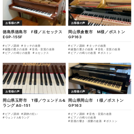
お客様の声
お客様の声
徳島県徳島市 F様／エセックス
岡山県倉敷市 M様／ボストン
EGP-155F
GP163
ピアノ講師
タッチの改善
ピアノ講師
タッチの改善
鍵盤の重さの改善
音色・音質の改善
鍵盤の重さの改善
音色・音質の改善
ピアノの鳴りの改善
エセックス
ピアノの鳴りの改善
ボストン
お客様の声
お客様の声
岡山県玉野市 T様／ウェンドル&
岡山県岡山市 I 様／ボストン
ラング AG-151
GP163
ピアノ講師
調律の狂い
ピアノ講師
音色・音質の改善
ウェンドル&ラング
ピアノの鳴りの改善
部屋の響き・残響の改善
ボストン