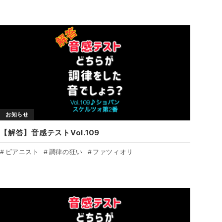
お知らせ
【解答】音感テストVol.109
ピアニスト
調律の狂い
ファツィオリ