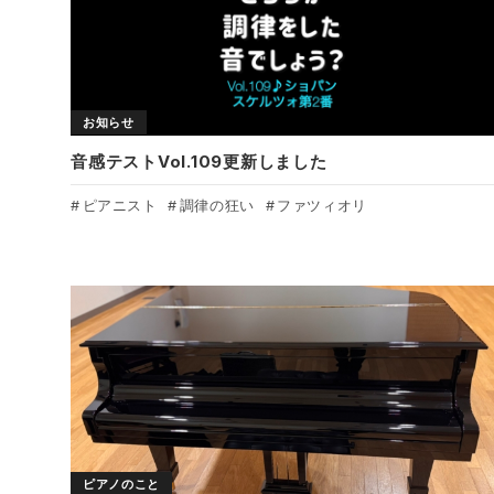
お知らせ
音感テストVol.109更新しました
ピアニスト
調律の狂い
ファツィオリ
ピアノのこと