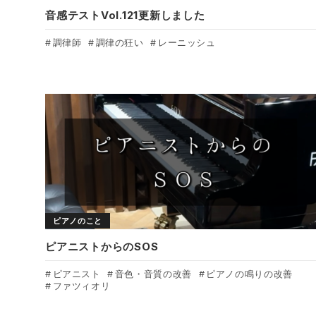
音感テストVol.121更新しました
調律師
調律の狂い
レーニッシュ
ピアノのこと
ピアニストからのSOS
ピアニスト
音色・音質の改善
ピアノの鳴りの改善
ファツィオリ