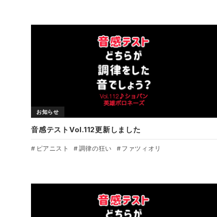
お知らせ
音感テストVol.112更新しました
ピアニスト
調律の狂い
ファツィオリ