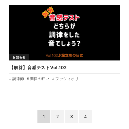
お知らせ
【解答】音感テストVol.102
調律師
調律の狂い
ファツィオリ
1
2
3
4