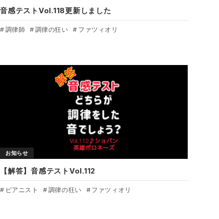
音感テストVol.118更新しました
調律師
調律の狂い
ファツィオリ
お知らせ
【解答】音感テストVol.112
ピアニスト
調律の狂い
ファツィオリ