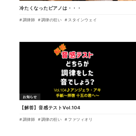
冷たくなったピアノは・・・
調律師
調律の狂い
スタインウェイ
お知らせ
【解答】音感テストVol.104
調律師
調律の狂い
ファツィオリ