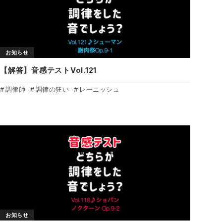
お知らせ
【解答】音感テストVol.121
調律師
調律の狂い
レーニッシュ
お知らせ