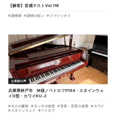
【解答】音感テストVol.118
調律師
調律の狂い
ファツィオリ
お客様の声
兵庫県神戸市 M様／ペトロフP194・スタインウェ
イD型・カワイKU-2
大人の趣味
タッチの改善
音色・音質の改善
カワイ
スタインウェイ
ペトロフ