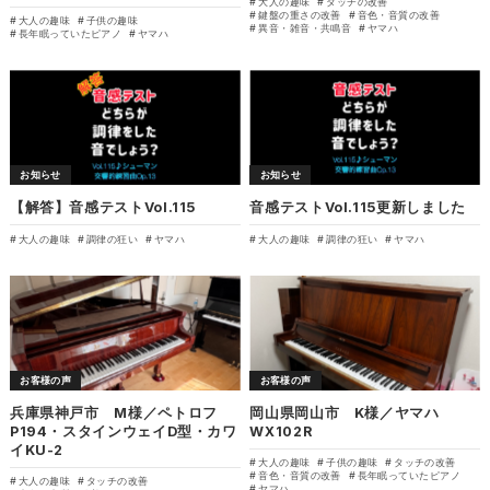
大人の趣味
タッチの改善
鍵盤の重さの改善
音色・音質の改善
大人の趣味
子供の趣味
異音・雑音・共鳴音
ヤマハ
長年眠っていたピアノ
ヤマハ
お知らせ
お知らせ
【解答】音感テストVol.115
音感テストVol.115更新しました
大人の趣味
調律の狂い
ヤマハ
大人の趣味
調律の狂い
ヤマハ
お客様の声
お客様の声
兵庫県神戸市 M様／ペトロフ
岡山県岡山市 K様／ヤマハ
P194・スタインウェイD型・カワ
WX102R
イKU-2
大人の趣味
子供の趣味
タッチの改善
音色・音質の改善
長年眠っていたピアノ
大人の趣味
タッチの改善
ヤマハ