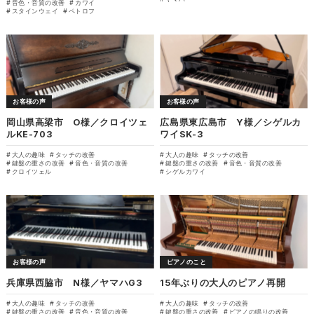
音色・音質の改善
カワイ
スタインウェイ
ペトロフ
お客様の声
お客様の声
岡山県高梁市 O様／クロイツェ
広島県東広島市 Y様／シゲルカ
ルKE-703
ワイSK-3
大人の趣味
タッチの改善
大人の趣味
タッチの改善
鍵盤の重さの改善
音色・音質の改善
鍵盤の重さの改善
音色・音質の改善
クロイツェル
シゲルカワイ
お客様の声
ピアノのこと
兵庫県西脇市 N様／ヤマハG3
15年ぶりの大人のピアノ再開
大人の趣味
タッチの改善
大人の趣味
タッチの改善
鍵盤の重さの改善
音色・音質の改善
鍵盤の重さの改善
ピアノの鳴りの改善