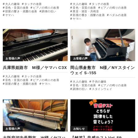
大人の趣味
タッチの改善
大人の趣味
タッチの改善
音色・音質の改善
ピアノの鳴りの改善
音色・音質の改善
ピアノの鳴りの改善
部屋の響き・残響の改善
調律の狂い
異音・雑音・共鳴音
ヤマハ
部屋の響き・残響の改善
ペダルの改善
ヤマハ
お客様の声
お客様の声
兵庫県姫路市 M様／ヤマハ C3X
岡山県倉敷市 N様／NYスタイン
ウェイ S-155
大人の趣味
タッチの改善
音色・音質の改善
ピアノの鳴りの改善
大人の趣味
子供の趣味
部屋の響き・残響の改善
ヤマハ
音色・音質の改善
ピアノの鳴りの改善
調律の狂い
スタインウェイ
お客様の声
お知らせ
大阪府河内長野市 W様／ヤマハ
【解答】音感テストVol.59