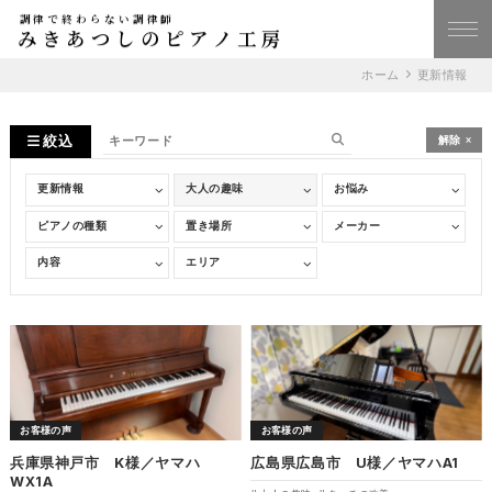
調律で終わらない調律師
みきあつしのピアノ工房
ホーム
更新情報
絞込
解除
お客様の声
お客様の声
兵庫県神戸市 K様／ヤマハ
広島県広島市 U様／ヤマハA1
WX1A