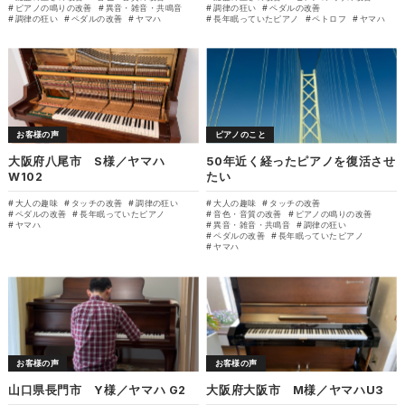
ピアノの鳴りの改善
異音・雑音・共鳴音
調律の狂い
ペダルの改善
調律の狂い
ペダルの改善
ヤマハ
長年眠っていたピアノ
ペトロフ
ヤマハ
お客様の声
ピアノのこと
大阪府八尾市 S様／ヤマハ
50年近く経ったピアノを復活させ
W102
たい
大人の趣味
タッチの改善
調律の狂い
大人の趣味
タッチの改善
ペダルの改善
長年眠っていたピアノ
音色・音質の改善
ピアノの鳴りの改善
ヤマハ
異音・雑音・共鳴音
調律の狂い
ペダルの改善
長年眠っていたピアノ
ヤマハ
お客様の声
お客様の声
山口県長門市 Y様／ヤマハ G2
大阪府大阪市 M様／ヤマハU3