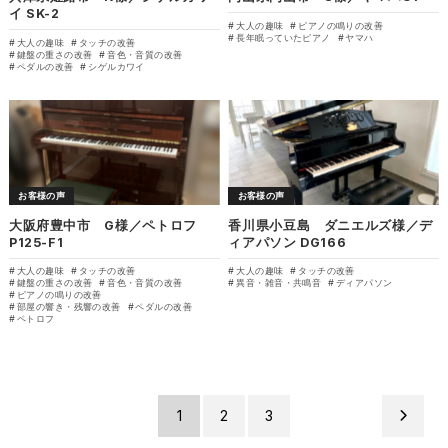
イ SK-2
大人の趣味
ピアノの鳴りの改善
長年眠っていたピアノ
ヤマハ
大人の趣味
タッチの改善
鍵盤の重さの改善
音色・音質の改善
ペダルの改善
シゲルカワイ
お客様の声
お客様の声
大阪府豊中市 G様／ペトロフ
香川県小豆島 ダニエルズ様／デ
P125-F1
ィアパソン DG166
大人の趣味
タッチの改善
大人の趣味
タッチの改善
鍵盤の重さの改善
音色・音質の改善
異音・雑音・共鳴音
ディアパソン
ピアノの鳴りの改善
部屋の響き・残響の改善
ペダルの改善
ペトロフ
1
2
3