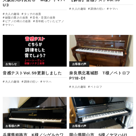
U3
大人の趣味
調律の狂い
ヤマハ
大人の趣味
タッチの改善
鍵盤の重さの改善
音色・音質の改善
ピアノの鳴りの改善
長年眠っていたピアノ
ヤマハ
お知らせ
お客様の声
音感テストVol.59更新しました
奈良県北葛城郡 T様／ペトロフ
P118-D1
大人の趣味
調律の狂い
ヤマハ
大人の趣味
ペトロフ
お客様の声
お客様の声
兵庫県姫路市 K様／シゲルカワ
岡山県岡山市 S様／ヤマハU1