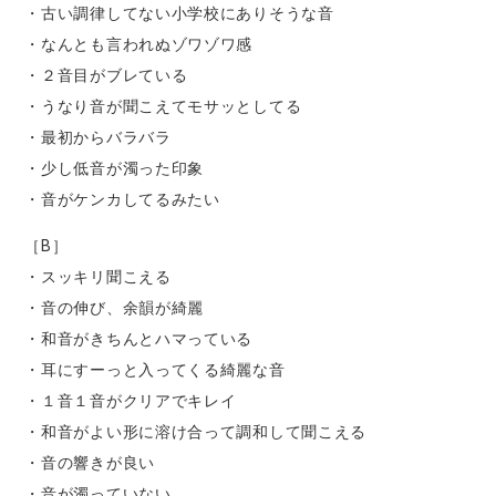
・古い調律してない小学校にありそうな音
・なんとも言われぬゾワゾワ感
・２音目がブレている
・うなり音が聞こえてモサッとしてる
・最初からバラバラ
・少し低音が濁った印象
・音がケンカしてるみたい
［B］
・スッキリ聞こえる
・音の伸び、余韻が綺麗
・和音がきちんとハマっている
・耳にすーっと入ってくる綺麗な音
・１音１音がクリアでキレイ
・和音がよい形に溶け合って調和して聞こえる
・音の響きが良い
・音が濁っていない