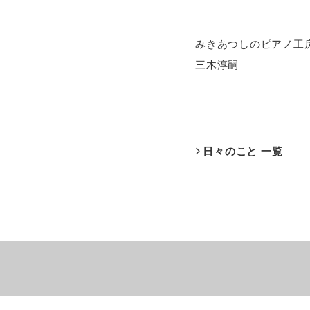
みきあつしのピアノ工
三木淳嗣
日々のこと 一覧