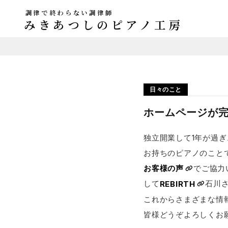
調律で終わらない調律師
みきあつしのピアノ工房
日々のこと
ホームページが
独立開業して1年が過
お持ちのピアノのこと
お客様の声
でご協力
して
REBIRTH
石川
これからさまざまな情
皆様どうぞよろしくお