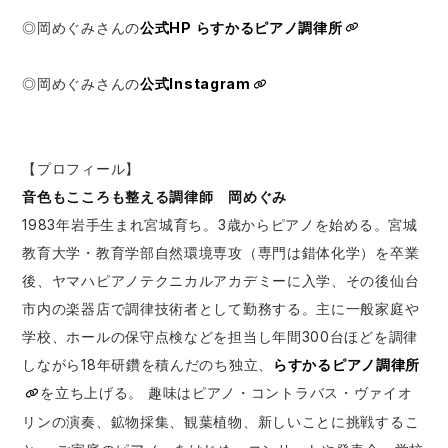
◎岡めぐみさんの
公式HP らすかるピアノ調律所
◎岡めぐみさんの
公式Instagram
【プロフィール】
音色もこころも整える調律師 岡めぐみ
1983年岩手生まれ宮城育ち。3歳からピアノを始める。宮城
教育大学・教育学部自然環境専攻（専門は錯体化学）を卒業
後、ヤマハピアノテクニカルアカデミーに入学、その後仙台
市内の楽器店で調律技術者として勤務する。主に一般家庭や
学校、ホールの保守点検などを担当し年間300台ほどを調律
しながら18年研鑽を積んだのち独立、
らすかるピアノ調律所
を立ち上げる。 趣味はピアノ・コントラバス・ヴァイオ
リンの演奏、鉱物採集、観葉植物、新しいことに挑戦するこ