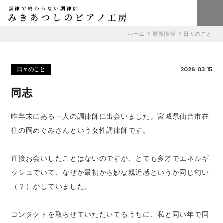
調律で終わらない調律師
みきあつしのピアノ工房
ホーム
更新情報
日々のこと
日々のこと
2026.03.15
同志
昨年末にある一人の調律師に出会いました。宮城県仙台市在
住の岡めぐみさんという女性調律師です。
直接お会いしたことはないのですが、とても多才でエネルギ
ッシュでいて、なぜか最初から妙な親近感というか同じ匂い
（？）がしていました。
コンタクトを取らせていただいてるうちに、私と同い年で同