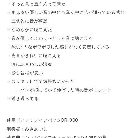
・すっと真っ直ぐ入って来た
・まぁるい優しい音の中にも真ん中に芯が通っている感じ
・圧倒的に音が綺麗
・なめらかに聴こえた
・音が優しくふわぁ〜とした音に聴こえた
・Aのようなポワポワした感じがなく安定している
・高音がきれいに聴こえる
・涙にふさわしい演奏
・少し音程が悪い
・スッキリしてて気持ちよかった
・ユニゾンが揃っていて伸ばした時の音がまっすぐ
・透き通ってる
使用ピアノ：ディアパソンDR-300
演奏者：みきあつし
演奏曲：ショパン／エチュードOp.10-3 別れの曲