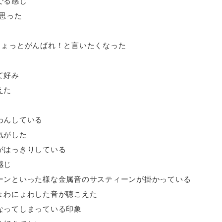
でる感じ
思った
ちょっとがんばれ！と言いたくなった
て好み
えた
わんしている
気がした
がはっきりしている
感じ
ーンといった様な金属音のサスティーンが掛かっている
ょわにょわした音が聴こえた
なってしまっている印象