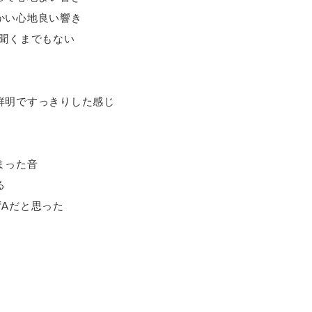
かい心地良い響き
を聞くまでもない
鮮明ですっきりした感じ
まった音
る
ずAだと思った