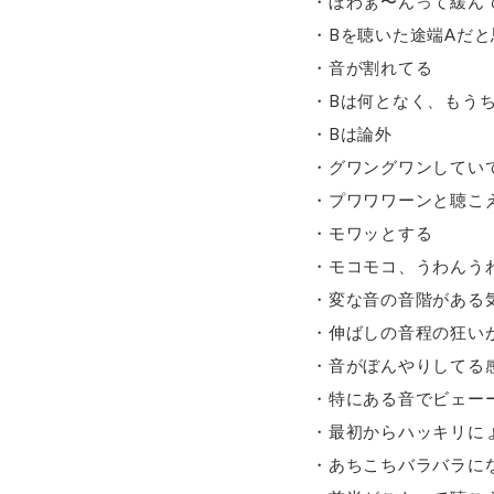
・ぼわぁ〜んって緩ん
・Bを聴いた途端Aだと
・音が割れてる
・Bは何となく、もう
・Bは論外
・グワングワンしてい
・プワワワーンと聴こ
・モワッとする
・モコモコ、うわんう
・変な音の音階がある
・伸ばしの音程の狂い
・音がぼんやりしてる
・特にある音でビェー
・最初からハッキリに
・あちこちバラバラに