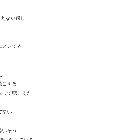
耐えない感じ
にズレてる
た
聴こえる
濁って聴こえた
て辛い
酔いそう
が特に狂っている