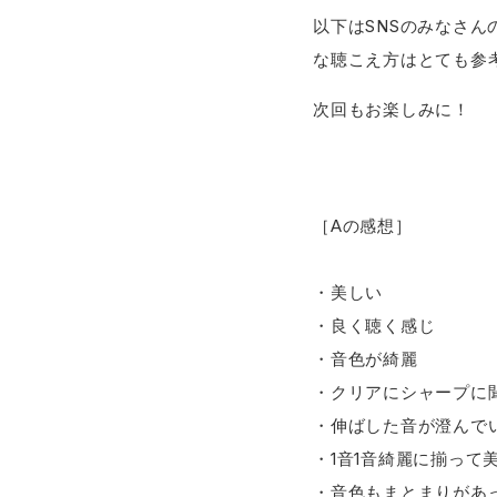
以下はSNSのみなさ
な聴こえ方はとても参
次回もお楽しみに！
［Aの感想］
・美しい
・良く聴く感じ
・音色が綺麗
・クリアにシャープに
・伸ばした音が澄んで
・1音1音綺麗に揃って
・音色もまとまりがあ