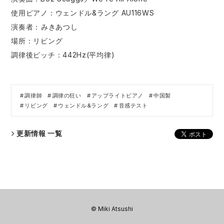
使用ピアノ：ウェンドル&ラング AU116WS
演奏者：​⁠​みきあつし
場所：リビング
調律後ピッチ：442Hz(平均律)
調律師
調律の狂い
アップライトピアノ
中国製
リビング
ウェンドル&ラング
音感テスト
更新情報 一覧
© Miki Atsushi