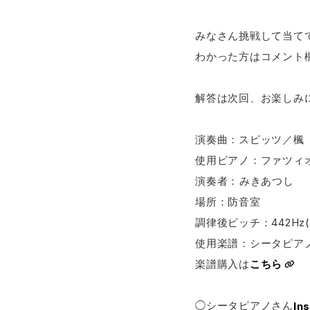
みなさん挑戦して当てて
わかった方はコメント
解答は次回、お楽しみ
演奏曲：スピッツ／楓
使用ピアノ：ファツィオ
演奏者：​⁠​みきあつし
場所：防音室
調律後ピッチ：442Hz
使用楽譜：シータピアノアレンジ​⁠ 
楽譜購入は
こちら
◯シータピアノさん
In