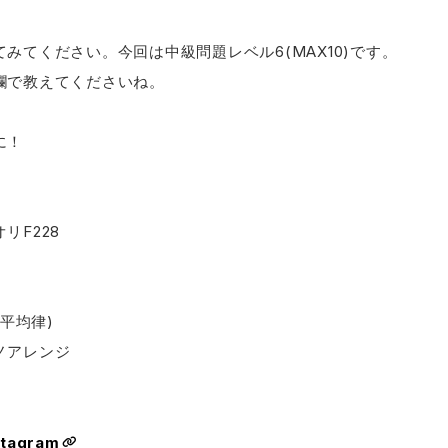
みてください。今回は中級問題レベル6(MAX10)です。
欄で教えてくださいね。
に！
リF228
(平均律)
​⁠ ​⁠ ​⁠ ​⁠
stagram