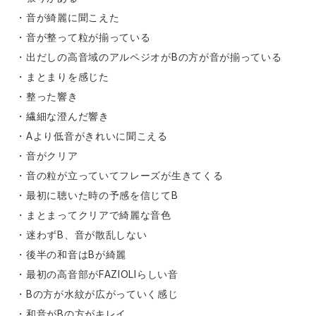
・音が綺麗に聞こえた
・音が整って粒が揃っている
・出だしの高音域のアルペジオがBの方が音が揃っている
・まとまりを感じた
・整った響き
・繊細な澄んだ響き
・Aより低音がきれいに聞こえる
・音がクリア
・音の粒が立っていてフレーズが生きてくる
・最初に聴いた時の予感を信じてB
・まとまってクリアで綺麗な音色
・迷わずB、音が散乱しない
・後半の和音はBが綺麗
・最初の高音部がFAZIOLIらしい音
・Bの方が水紋が広がっていく感じ
・和音がBの方がキレイ