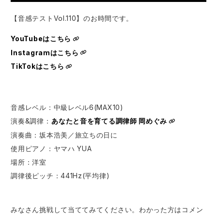
【音感テストVol.110】のお時間です。
YouTubeはこちら
Instagramはこちら
TikTokはこちら
音感レベル：中級レベル6(MAX10)
演奏&調律：​⁠​
あなたと音を育てる調律師 岡めぐみ
演奏曲：坂本浩美／旅立ちの日に
使用ピアノ：ヤマハ YUA
場所：洋室
調律後ピッチ：441Hz(平均律)
みなさん挑戦して当ててみてください。わかった方はコメン