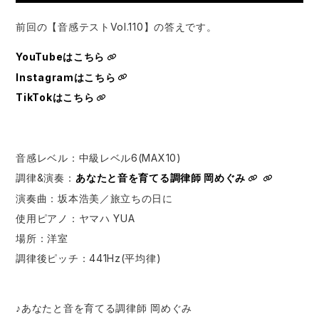
前回の【音感テストVol.110】の答えです。
YouTubeはこちら
Instagramはこちら
TikTokはこちら
音感レベル：中級レベル6(MAX10)
調律&演奏：​⁠​
あなたと音を育てる調律師 岡めぐみ
演奏曲：坂本浩美／旅立ちの日に
使用ピアノ：ヤマハ YUA
場所：洋室
調律後ピッチ：441Hz(平均律)
♪あなたと音を育てる調律師 岡めぐみ