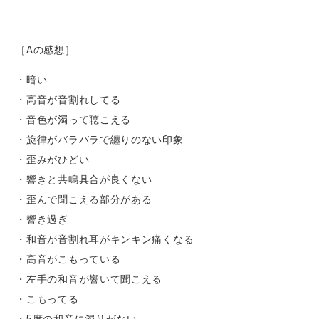
［Aの感想］
・暗い
・高音が音割れしてる
・音色が濁って聴こえる
・旋律がバラバラで纏りのない印象
・歪みがひどい
・響きと共鳴具合が良くない
・歪んで聞こえる部分がある
・響き過ぎ
・和音が音割れ耳がキンキン痛くなる
・高音がこもっている
・左手の和音が響いて聞こえる
・こもってる
・5度の和音に濁りがない