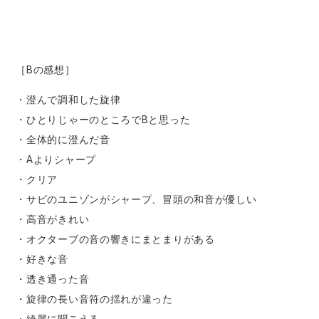
［Bの感想］
・澄んで調和した旋律
・ひとりじゃーのところでBと思った
・全体的に澄んだ音
・Aよりシャープ
・クリア
・サビのユニゾンがシャープ、冒頭の和音が優しい
・高音がきれい
・オクターブの音の響きにまとまりがある
・好きな音
・透き通った音
・旋律の長い音符の揺れが違った
・綺麗に聞こえる