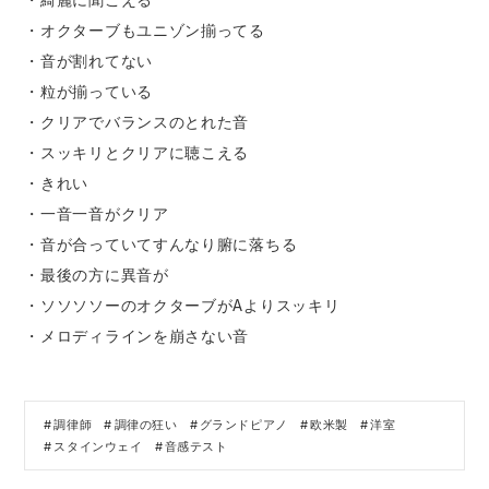
・オクターブもユニゾン揃ってる
・音が割れてない
・粒が揃っている
・クリアでバランスのとれた音
・スッキリとクリアに聴こえる
・きれい
・一音一音がクリア
・音が合っていてすんなり腑に落ちる
・最後の方に異音が
・ソソソソーのオクターブがAよりスッキリ
・メロディラインを崩さない音
調律師
調律の狂い
グランドピアノ
欧米製
洋室
スタインウェイ
音感テスト