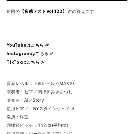
前回の
【音感テストVol.122】
の答えです。
YouTubeはこちら
Instagramはこちら
TikTokはこちら
音感レベル：上級レベル7(MAX10)
演奏者：​⁠​ピアノ調律師みきあつし
演奏曲：AI／Story
使用ピアノ：NYスタインウェイ S
場所：洋室
調律後ピッチ：442Hz(平均律)
使用楽譜：シータピアノアレンジ​⁠ ​⁠ ​⁠ ​⁠ ​⁠​⁠