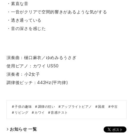
・素直な音
・一音がクリアで空間的響きがあるような気がする
・透き通っている
・音の深さを感じた
演奏曲：樋口麻衣／ゆめみるうさぎ
使用ピアノ：カワイ US50
演奏者：​⁠​小2女子
調律後ピッチ：442Hz(平均律)
子供の趣味
調律の狂い
アップライトピアノ
国産
中古
リビング
カワイ
音感テスト
お知らせ 一覧