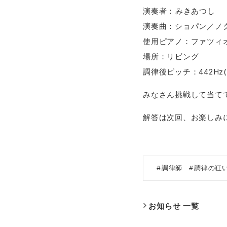
演奏者：​⁠​みきあつし
演奏曲：ショパン／ノクタ
使用ピアノ：ファツィオ
場所：リビング
調律後ピッチ：442Hz
みなさん挑戦して当て
解答は次回、お楽しみ
調律師
調律の狂
お知らせ 一覧