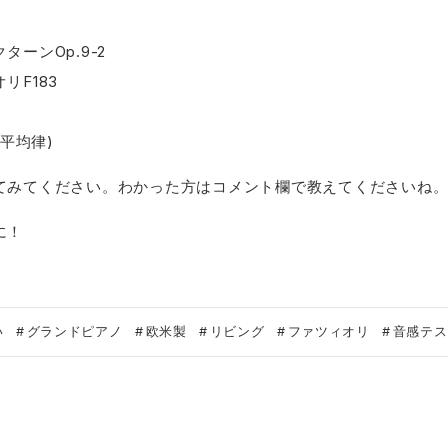
ーンOp.9-2
リF183
(平均律)
てみてください。わかった方はコメント欄で教えてくださいね
に！
い
グランドピアノ
欧米製
リビング
ファツィオリ
音感テス