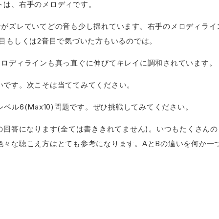
トは、右手のメロディです。
ンがズレていてどの音も少し揺れています。右手のメロディライ
音目もしくは2音目で気づいた方もいるのでは。
メロディラインも真っ直ぐに伸びてキレイに調和されています。
いです。次こそは当ててみてください。
級級レベル6(Max10)問題です。ぜひ挑戦してみてください。
の回答になります(全ては書ききれてません)。いつもたくさん
色々な聴こえ方はとても参考になります。AとBの違いを何か一