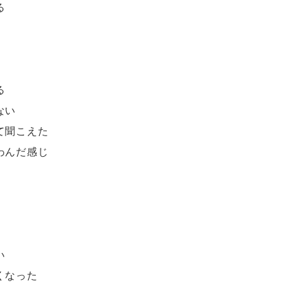
る
る
ない
て聞こえた
わんだ感じ
い
くなった