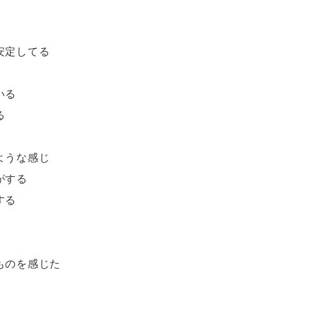
安定してる
いる
る
ような感じ
がする
する
ものを感じた