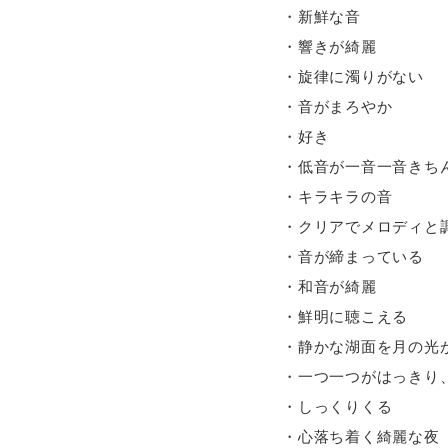
・新鮮な音
・響きが綺麗
・旋律に濁りがない
・音がまろやか
・好き
・低音が一音一音きち
・キラキラの音
・クリアでメロディと
・音が締まっている
・和音が綺麗
・鮮明に聴こえる
・静かな湖面を月の光
・一つ一つがはっきり
・しっくりくる
・心落ち着く綺麗な夜