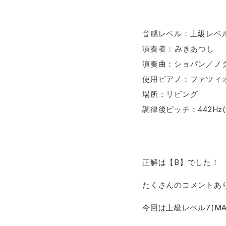
音感レベル：上級レベル7
演奏者：​⁠​みきあつし
演奏曲：ショパン／ノクタ
使用ピアノ：ファツィオ
場所：リビング
調律後ピッチ：442Hz
正解は【B】でした！
たくさんのコメントあ
今回は上級レベル7(M