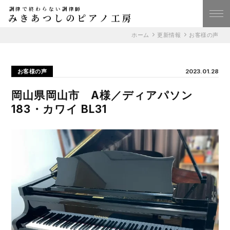
調律で終わらない調律師
みきあつしのピアノ工房
ホーム
更新情報
お客様の声
お客様の声
2023.01.28
岡山県岡山市 A様／ディアパソン
183・カワイ BL31