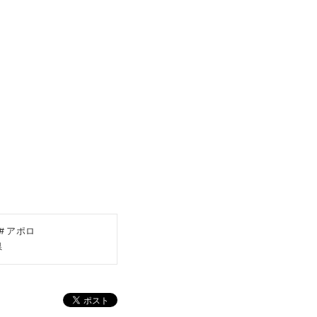
アポロ
県