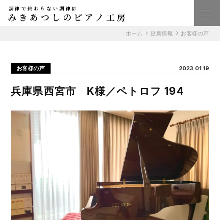
調律で終わらない調律師
みきあつしのピアノ工房
ホーム
更新情報
お客様の声
お客様の声
2023.01.19
兵庫県西宮市 K様／ペトロフ 194