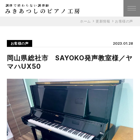
調律で終わらない調律師
みきあつしのピアノ工房
ホーム
更新情報
お客様の声
お客様の声
2023.01.28
岡山県総社市 SAYOKO発声教室様／ヤ
マハUX50