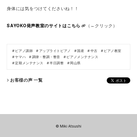
身体には気をつけてくださいね！！
SAYOKO発声教室のサイトはこちら
（←クリック）
ピアノ講師
アップライトピアノ
国産
中古
ピアノ教室
ヤマハ
調律・整調・整音
ピアノメンテナンス
定期メンテナンス
半日調整
岡山県
お客様の声 一覧
© Miki Atsushi