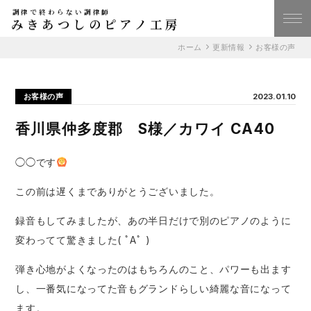
調律で終わらない調律師
みきあつしのピアノ工房
ホーム
更新情報
お客様の声
お客様の声
2023.01.10
香川県仲多度郡 S様／カワイ CA40
◯◯です
この前は遅くまでありがとうございました。
録音もしてみましたが、あの半日だけで別のピアノのように
変わってて驚きました( ﾟAﾟ )
弾き心地がよくなったのはもちろんのこと、パワーも出ます
し、一番気になってた音もグランドらしい綺麗な音になって
ます。