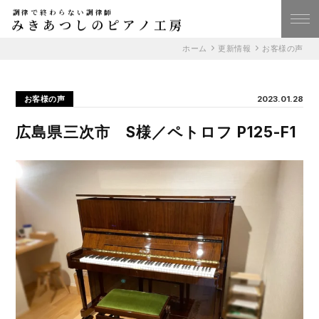
調律で終わらない調律師
みきあつしのピアノ工房
ホーム
更新情報
お客様の声
お客様の声
2023.01.28
広島県三次市 S様／ペトロフ P125-F1