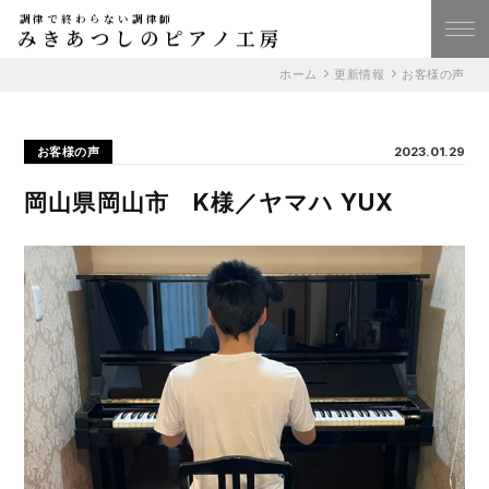
調律で終わらない調律師
みきあつしのピアノ工房
ホーム
更新情報
お客様の声
お客様の声
2023.01.29
岡山県岡山市 K様／ヤマハ YUX