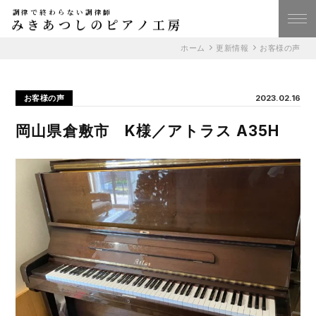
調律で終わらない調律師
みきあつしのピアノ工房
ホーム
更新情報
お客様の声
お客様の声
2023.02.16
岡山県倉敷市 K様／アトラス A35H