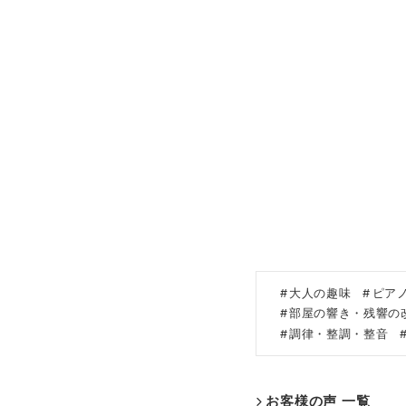
大人の趣味
ピア
部屋の響き・残響の
調律・整調・整音
お客様の声 一覧