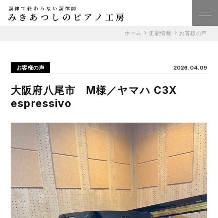
調律で終わらない調律師
みきあつしのピアノ工房
ホーム
更新情報
お客様の声
お客様の声
2026.04.09
大阪府八尾市 M様／ヤマハ C3X
espressivo