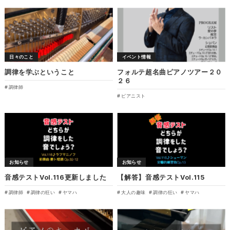
日々のこと
イベント情報
調律を学ぶということ
フォルテ超名曲ピアノツアー２０
２６
調律師
ピアニスト
お知らせ
お知らせ
音感テストVol.116更新しました
【解答】音感テストVol.115
調律師
調律の狂い
ヤマハ
大人の趣味
調律の狂い
ヤマハ