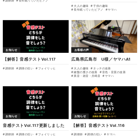
調律師
長年眠っていたピアノ
大人の趣味
子供の趣味
長年眠っていたピアノ
ヤマハ
お知らせ
お客様の声
【解答】音感テストVol.117
広島県広島市 U様／ヤマハA1
調律師
調律の狂い
フォイリッヒ
大人の趣味
タッチの改善
鍵盤の重さの改善
音色・音質の改善
異音・雑音・共鳴音
ヤマハ
お知らせ
お知らせ
音感テストVol.117更新しました
【解答】音感テストVol.116
調律師
調律の狂い
フォイリッヒ
調律師
調律の狂い
ヤマハ