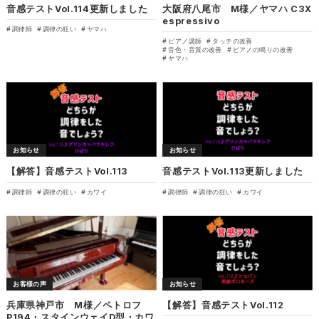
音感テストVol.114更新しました
大阪府八尾市 M様／ヤマハ C3X
espressivo
調律師
調律の狂い
ヤマハ
ピアノ講師
タッチの改善
音色・音質の改善
ピアノの鳴りの改善
ヤマハ
お知らせ
お知らせ
【解答】音感テストVol.113
音感テストVol.113更新しました
調律師
調律の狂い
カワイ
調律師
調律の狂い
カワイ
お客様の声
お知らせ
兵庫県神戸市 M様／ペトロフ
【解答】音感テストVol.112
P194・スタインウェイD型・カワ