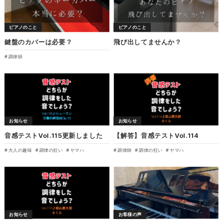
ピアノのこと
ピアノのこと
鍵盤のカバーは必要？
飛び出してませんか？
調律師
お知らせ
お知らせ
音感テストVol.115更新しました
【解答】音感テストVol.114
大人の趣味
調律の狂い
ヤマハ
調律師
調律の狂い
ヤマハ
お知らせ
お客様の声