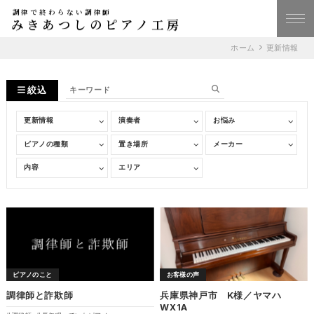
調律で終わらない調律師
みきあつしのピアノ工房
ホーム
更新情報
絞込
ピアノのこと
お客様の声
調律師と詐欺師
兵庫県神戸市 K様／ヤマハ
WX1A